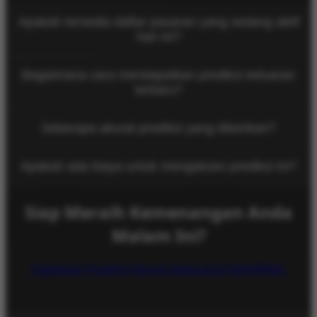
Apakah tersedia daftar pasaran yang sedang aktif
hari ini?
Ya, tentu saja! Kami menyediakan daftar lengkap
Bagaimana cara mendapatkan prediksi keluaran
pasaran Pubtogel yang sedang aktif dan akan kami
terbaru?
update secara berkala setiap hari. Anda bisa
melihat pasaran mana saja yang tersedia beserta
Anda hanya perlu mendaftar dan menjadi anggota
Seberapa akurat prediksi yang diberikan?
jadwal keluaran terbarunya langsung di halaman
di platform kami. Setelah itu, Anda akan
utama kami atau di bagian khusus pasaran.
mendapatkan akses ke halaman khusus prediksi
Kami menggunakan kombinasi analisis data
Apakah ada biaya untuk mengakses prediksi ini?
yang akan diperbarui secara otomatis setiap hari
historis, algoritma canggih, dan keahlian tim
dengan angka-angka terbaru untuk berbagai
profesional untuk merumuskan prediksi. Meskipun
Kami menawarkan berbagai paket akses, mulai dari
pasaran.
Siap Meraih Kemenangan Anda
tidak ada prediksi yang bisa menjamin 100% akurat,
yang gratis dengan fitur terbatas hingga paket
metode kami dirancang untuk memberikan
Malam Ini?
premium dengan akses penuh ke semua prediksi,
probabilitas kemenangan yang jauh lebih tinggi
analisis mendalam, dan dukungan eksklusif. Anda
dibandingkan menebak secara acak, didukung oleh
bisa memilih paket yang paling sesuai dengan
Dapatkan Prediksi Akurat Sekarang! SEKARANG
rekam jejak yang solid.
kebutuhan dan anggaran Anda.