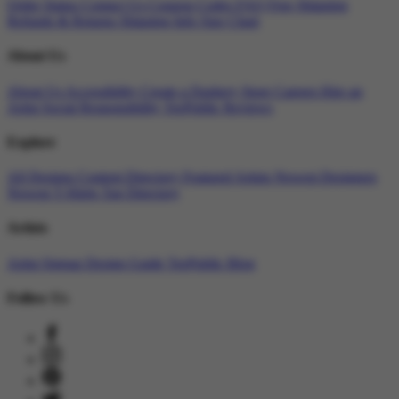
Order Status
Contact Us
Coupon Codes
FAQ
Free Shipping
Refunds & Returns
Shipping Info
Size Chart
About Us
About Us
Accessibility
Create a Dashery Store
Careers
Hire an
Artist
Social Responsibility
TeePublic Reviews
Explore
All Designs
Content Directory
Featured Artists
Newest Designers
Newest T-Shirts
Tag Directory
Artists
Artist Signup
Design Guide
TeePublic Blog
Follow Us