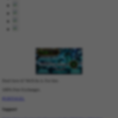
Don't love it? We'll fix it. For free.
100% Free Exchanges.
PUBTOGEL
Support