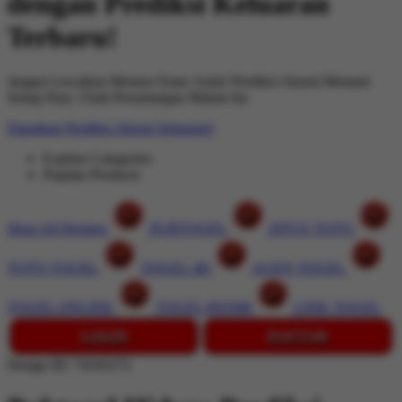
dengan Prediksi Keluaran
Terbaru!
Jangan Lewatkan Momen Emas Anda! Prediksi Akurat Menanti
Setiap Hari, Ubah Peruntungan Malam Ini.
Dapatkan Prediksi Akurat Sekarang!
Explore Categories
Popular Products
Shop All Designs
PUBTOGEL
SITUS TOTO
TOTO TOGEL
TOGEL 4D
AGEN TOGEL
TOGEL ONLINE
TOGEL RESMI
LINK TOGEL
LOGIN
DAFTAR
Design ID: 74165272