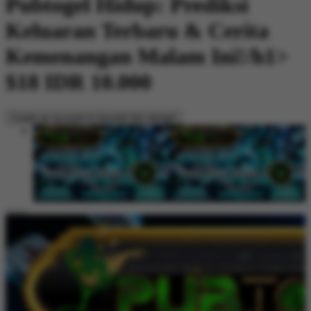
Pubtogel Hidup: Prediksi
Keluaran Terbaru & Cerita
Kemenangan Malam Ini!/h1>
$18
IDR 10.000
Create an account to favorite this design!