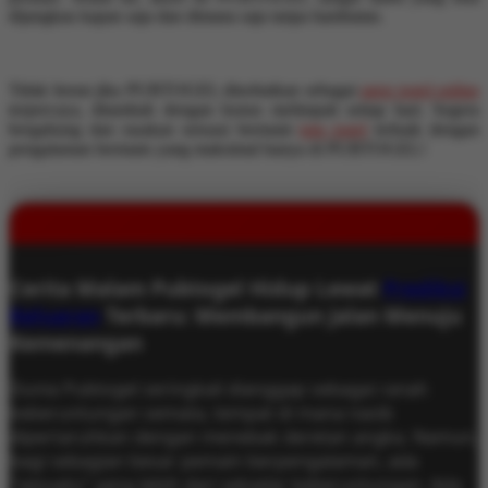
dijangkau kapan saja dan dimana saja tanpa hambatan.
Tidak heran jika PUBTOGEL dinobatkan sebagai
agen togel online
terpercaya, ditambah dengan bonus melimpah setiap hari. Segera
bergabung dan rasakan sensasi bermain
toto togel
terbaik dengan
pengalaman bermain yang maksimal hanya di PUBTOGEL!
Cerita Malam Pubtogel Hidup Lewat
Prediksi
Keluaran
Terbaru: Membangun Jalan Menuju
Kemenangan
Dunia Pubtogel seringkali dianggap sebagai ranah
keberuntungan semata, tempat di mana nasib
dipertaruhkan dengan menebak deretan angka. Namun,
bagi sebagian besar pemain berpengalaman, ada
"sesuatu" yang lebih dari sekadar keberuntungan. Ada