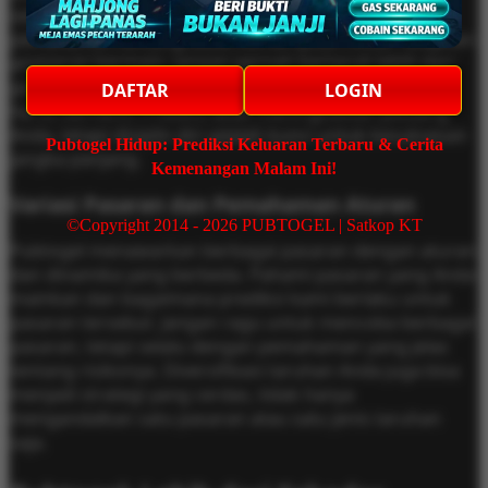
sendiri, manajemen bankroll yang baik, dan
pemahaman tentang batas kemampuan Anda. Tetapkan
anggaran bermain, jangan pernah bertaruh lebih dari
yang Anda mampu untuk kehilangan, dan tahu kapan
DAFTAR
LOGIN
harus berhenti. Prediksi akan meningkatkan peluang
Anda, tetapi disiplin diri adalah kunci untuk kesuksesan
Pubtogel Hidup: Prediksi Keluaran Terbaru & Cerita
jangka panjang.
Kemenangan Malam Ini!
Variasi Pasaran dan Pemahaman Aturan
©Copyright 2014 - 2026 PUBTOGEL | Satkop KT
Pubtogel menawarkan berbagai pasaran dengan aturan
dan dinamika yang berbeda. Pahami pasaran yang Anda
mainkan dan bagaimana prediksi kami berlaku untuk
pasaran tersebut. Jangan ragu untuk mencoba berbagai
pasaran, tetapi selalu dengan pemahaman yang jelas
tentang risikonya. Diversifikasi taruhan Anda juga bisa
menjadi strategi yang cerdas, tidak hanya
mengandalkan satu pasaran atau satu jenis taruhan
saja.